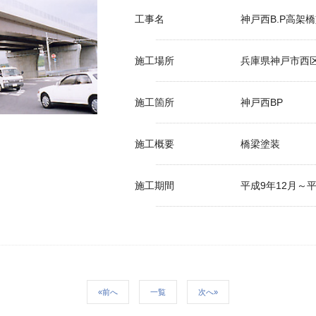
工事名
神戸西B.P高架
施工場所
兵庫県神戸市西
施工箇所
神戸西BP
施工概要
橋梁塗装
施工期間
平成9年12月～平
«前へ
一覧
次へ»