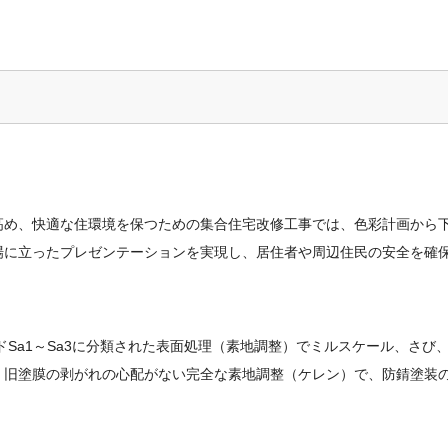
高め、快適な住環境を保つための集合住宅改修工事では、色彩計画から
場に立ったプレゼンテーションを実現し、居住者や周辺住民の安全を確
)のグレードSa1～Sa3に分類された表面処理（素地調整）でミルスケール、
。旧塗膜の剥がれの心配がない完全な素地調整（ケレン）で、防錆塗装