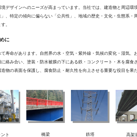
環境デザインへのニーズが高まっています。当社では、建造物と周辺環
性」、特定の傾向に偏らない「公共性」、地域の歴史・文化・生態系・
ます。
ために
べて寿命があります。自然界の水・空気・紫外線・気候の変化・湿気、
雑に絡み合い、塗装・防水被膜の下にある鉄・コンクリート・木を腐食
構造物の表面を保護し、腐食防止・耐久性を向上させる重要な役目を果
橋梁
鉄塔
ラント
高架